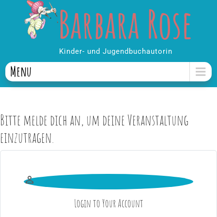
Barbara Rose
Skip
to
content
Kinder- und Jugendbuchautorin
Menu
Bitte melde dich an, um deine Veranstaltung
einzutragen.

Login to Your Account