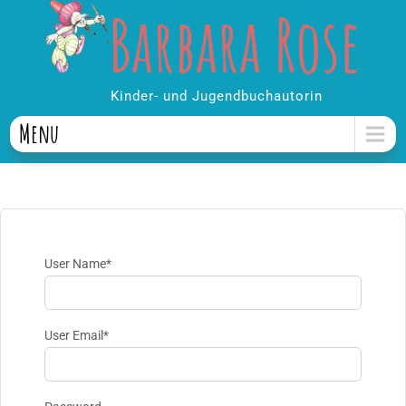
Barbara Rose
Skip
to
content
Kinder- und Jugendbuchautorin
Menu
User Name
*
User Email
*