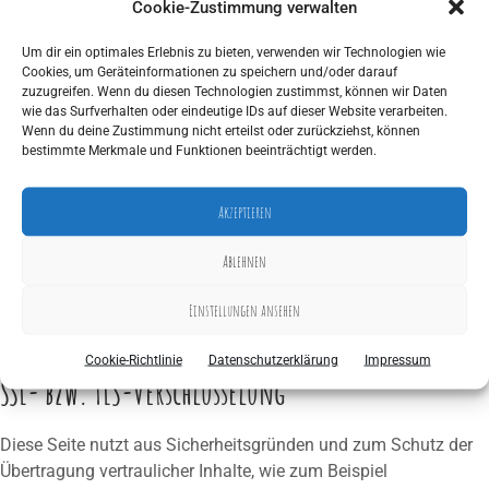
Arbeitsplatzes oder des Orts des mutmaßlichen Verstoßes zu.
Cookie-Zustimmung verwalten
Das Beschwerderecht besteht unbeschadet anderweitiger
verwaltungsrechtlicher oder gerichtlicher Rechtsbehelfe.
Um dir ein optimales Erlebnis zu bieten, verwenden wir Technologien wie
Cookies, um Geräteinformationen zu speichern und/oder darauf
zuzugreifen. Wenn du diesen Technologien zustimmst, können wir Daten
Recht auf Daten­übertrag­barkeit
wie das Surfverhalten oder eindeutige IDs auf dieser Website verarbeiten.
Wenn du deine Zustimmung nicht erteilst oder zurückziehst, können
bestimmte Merkmale und Funktionen beeinträchtigt werden.
Sie haben das Recht, Daten, die wir auf Grundlage Ihrer
Einwilligung oder in Erfüllung eines Vertrags automatisiert
Akzeptieren
verarbeiten, an sich oder an einen Dritten in einem gängigen,
maschinenlesbaren Format aushändigen zu lassen. Sofern Sie
Ablehnen
die direkte Übertragung der Daten an einen anderen
Verantwortlichen verlangen, erfolgt dies nur, soweit es
Einstellungen ansehen
technisch machbar ist.
Cookie-Richtlinie
Datenschutzerklärung
Impressum
SSL- bzw. TLS-Verschlüsselung
Diese Seite nutzt aus Sicherheitsgründen und zum Schutz der
Übertragung vertraulicher Inhalte, wie zum Beispiel