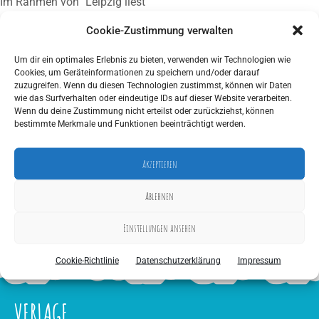
Im Rahmen von "Leipzig liest"
Zoo
Cookie-Zustimmung verwalten
Leipziger Zoo
Veranstaltungsort anschauen
Um dir ein optimales Erlebnis zu bieten, verwenden wir Technologien wie
Cookies, um Geräteinformationen zu speichern und/oder darauf
iCal
zuzugreifen. Wenn du diesen Technologien zustimmst, können wir Daten
wie das Surfverhalten oder eindeutige IDs auf dieser Website verarbeiten.
Wenn du deine Zustimmung nicht erteilst oder zurückziehst, können
Google
bestimmte Merkmale und Funktionen beeinträchtigt werden.
Kompletten Kalender ansehen
Akzeptieren
Ablehnen
Beitragsnavigation
Lesung aus „Whisperworld“ auf der Buchmesse Leipzig
28. April 2023
Einstellungen ansehen
Cookie-Richtlinie
Datenschutzerklärung
Impressum
VERLAGE