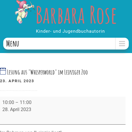
Barbara Rose
Skip
to
content
Kinder- und Jugendbuchautorin
Menu
Lesung aus "Whisperworld" im Leipziger Zoo
23. APRIL 2023
Lesung
10:00
–
11:00
aus
28. April 2023
"Whisperworld"
im
Leipziger